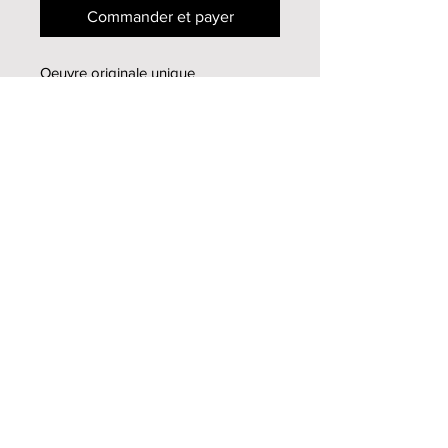
Commander et payer
Oeuvre originale unique
Pastel sec sur papier (sans cadre)
40x30cm
2003
Infos supplémentaires
Pour toutes informations
supplémentaires, n'hésitez pas à me
contacter
par mail
Haut de page
Mireille Zagolin
2013-2020
© tous droits
réservés -
Tig Design
- Tiffanie Genoud
Politique de confidentialité