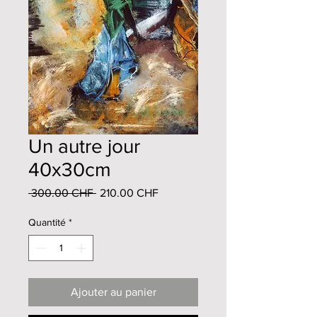
Un autre jour
40x30cm
Prix
Prix
 300.00 CHF 
210.00 CHF
original
promotionnel
Quantité
*
Ajouter au panier