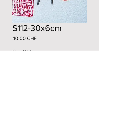
S112-30x6cm
Prix
40.00 CHF
Quantité
*
Ajouter au panier
Commander et payer
Oeuvre originale unque
30x6cm
Aquarelle sur papier
2020