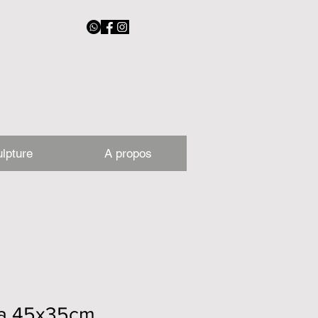
lpture
A propos
ra 45x35cm