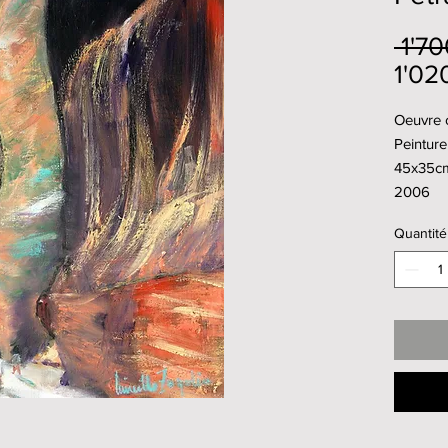
 1'7
1'02
Oeuvre o
Peinture 
45x35c
2006
Quantité