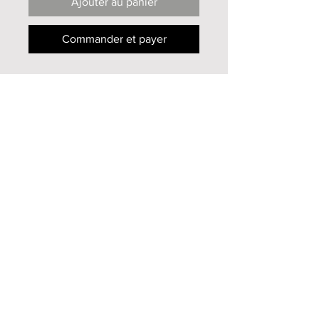
Ajouter au panier
Commander et payer
Oeuvre originale
Terre cuite patinée
Hauteur 28cm
2009
Infos supplémentaires
Pour toutes informations
supplémentaires, n'hésitez pas à me
contacter
par mail
Haut de page
Mireille Zagolin
2013-2020
© tous droits
réservés -
Tig Design
- Tiffanie Genoud