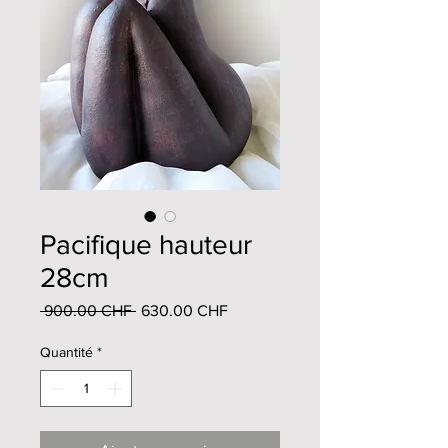
Pacifique hauteur
28cm
Prix
Prix
 900.00 CHF 
630.00 CHF
original
promotionnel
Quantité
*