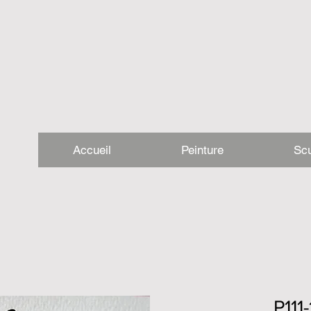
Accueil
Peinture
Scu
P111