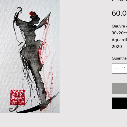
60.
Oeuvre o
30x20c
Aquarell
2020
Quantité