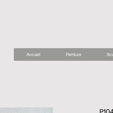
Accueil
Peinture
Scu
P10