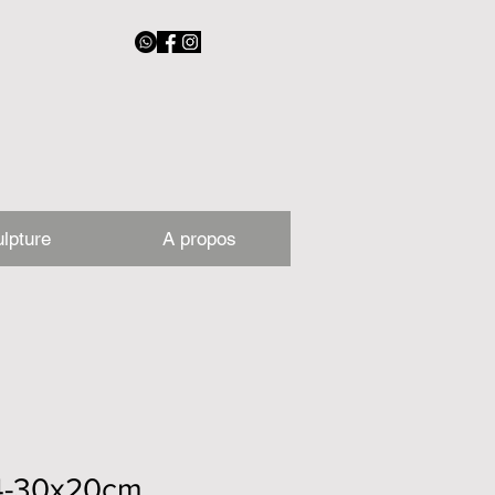
lpture
A propos
4-30x20cm