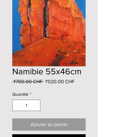
Namibie 55x46cm
Prix
Prix
 1'700.00 CHF 
1'020.00 CHF
original
promotionnel
Quantité
*
Ajouter au panier