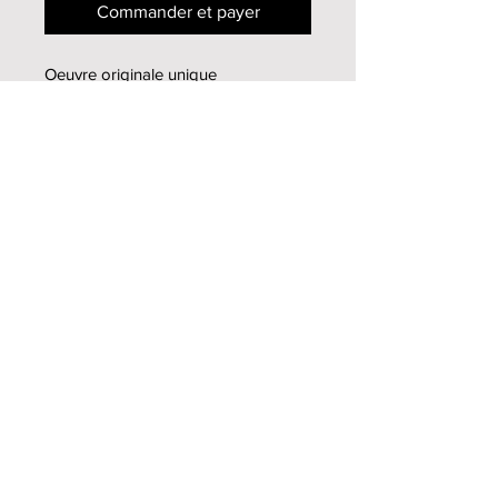
Commander et payer
Oeuvre originale unique
Peinture à l'huile sur toile
55x46cm
1999
Infos supplémentaires
Pour toutes informations
supplémentaires, n'hésitez pas à me
contacter
par mail
Haut de page
Mireille Zagolin
2013-2020
© tous droits
réservés -
Tig Design
- Tiffanie Genoud
Politique de confidentialité