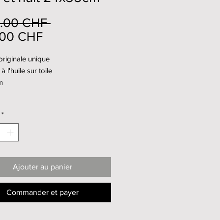
Prix
.00 CHF 
Prix
original
.00 CHF
promotionnel
riginale unique
à l'huile sur toile
m
*
Ajouter au panier
Commander et payer