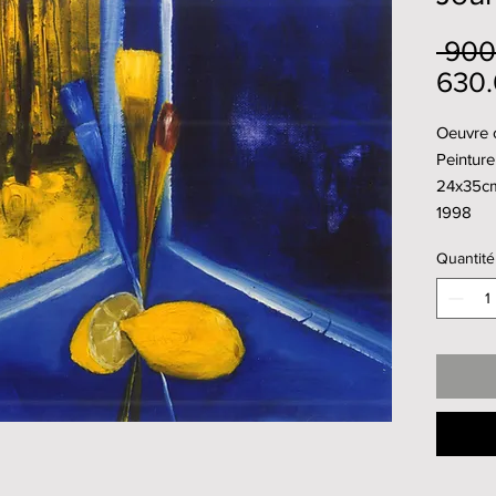
 900
630
Oeuvre o
Peinture 
24x35c
1998
Quantité