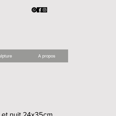
lpture
A propos
 et nuit 24x35cm