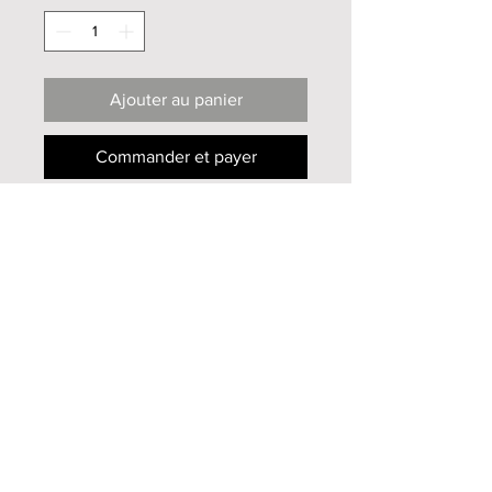
Ajouter au panier
Commander et payer
Oeuvre originale unique
40x20cm
Aquarelle sur papier
2020
Infos supplémentaires
Pour toutes informations
supplémentaires, n'hésitez pas à me
contacter
par mail
Haut de page