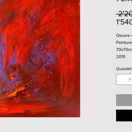
 2'2
1'54
Oeuvre o
Peinture 
70x70c
2015
Quantité