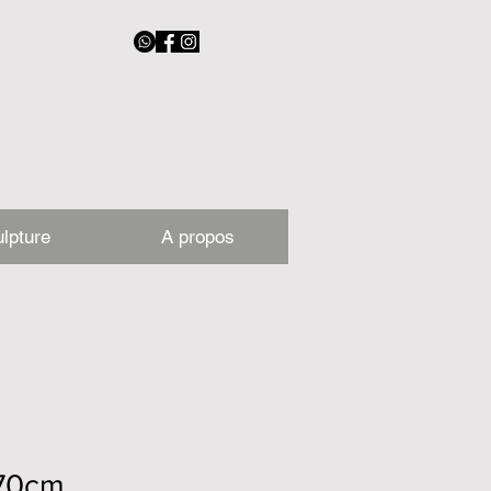
lpture
A propos
70cm