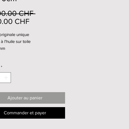
Prix
00.00 CHF 
Prix
original
0.00 CHF
promotionnel
riginale unique
à l'huile sur toile
mm
*
Ajouter au panier
Commander et payer