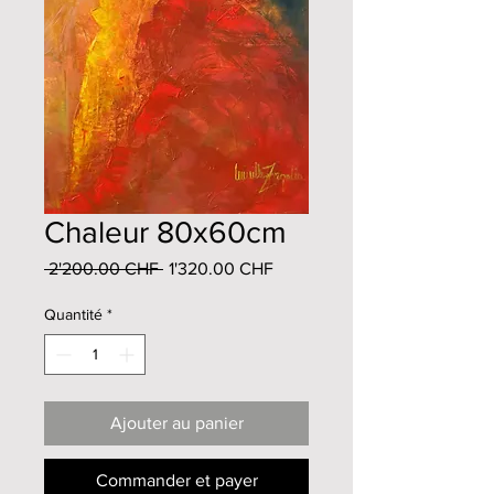
Chaleur 80x60cm
Prix
Prix
 2'200.00 CHF 
1'320.00 CHF
original
promotionnel
Quantité
*
Ajouter au panier
Commander et payer