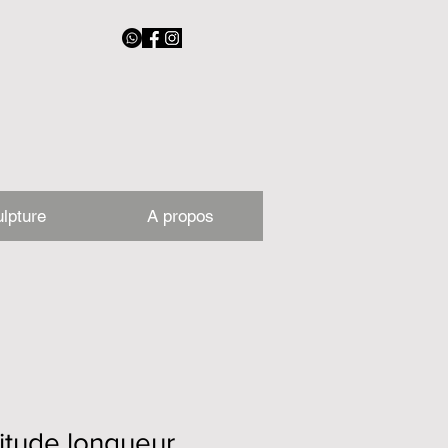
lpture
A propos
itude longueur