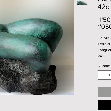
42c
 1'5
1'05
Oeuvre o
Terre cu
Longue
2011
Quantité