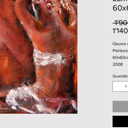
60x
 1'9
1'14
Oeuvre o
Peinture 
60x60c
2008
Quantité