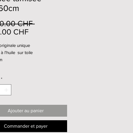
60cm
Prix
00.00 CHF 
Prix
original
0.00 CHF
promotionnel
riginale unique
à l'huile sur toile
m
*
Ajouter au panier
Commander et payer