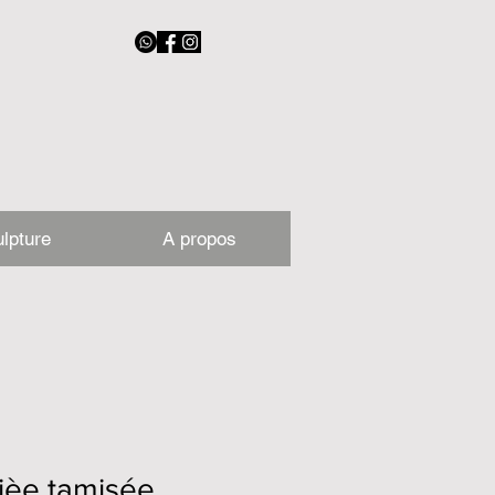
lpture
A propos
ièe tamisée