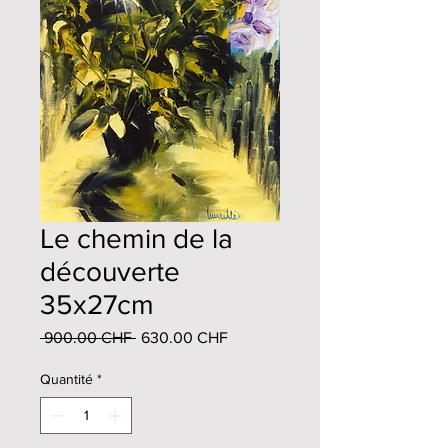
Le chemin de la
découverte
35x27cm
Prix
Prix
 900.00 CHF 
630.00 CHF
original
promotionnel
Quantité
*