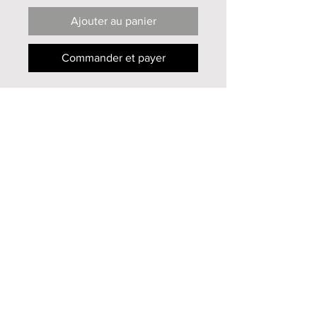
Ajouter au panier
Commander et payer
Oeuvre originale unique
Peinture à l'huile sur toile
35x27cm
1998
Infos supplémentaires
Pour toutes informations
supplémentaires, n'hésitez pas à me
contacter
par mail
Haut de page
Mireille Zagolin
2013-2020
© tous droits