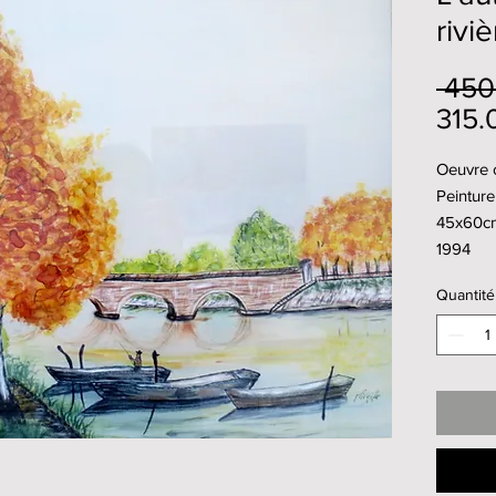
rivi
 450
315.
Oeuvre o
Peinture
45x60c
1994
Quantité