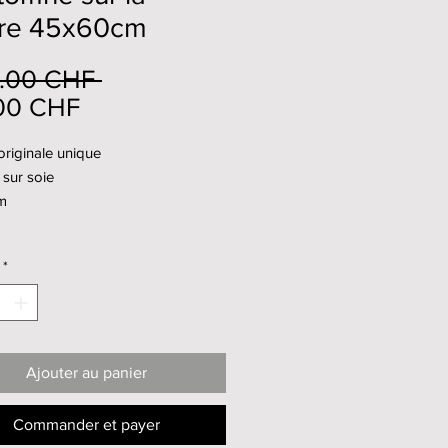
ère 45x60cm
Prix
.00 CHF 
Prix
original
00 CHF
promotionnel
riginale unique
 sur soie
m
*
Ajouter au panier
Commander et payer