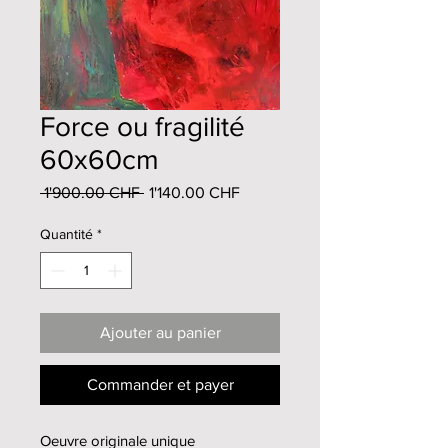
Force ou fragilité
60x60cm
Prix
Prix
 1'900.00 CHF 
1'140.00 CHF
original
promotionnel
Quantité
*
Ajouter au panier
Commander et payer
Oeuvre originale unique