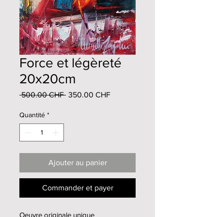
Force et légèreté
20x20cm
Prix
Prix
 500.00 CHF 
350.00 CHF
original
promotionnel
Quantité
*
Ajouter au panier
Commander et payer
Oeuvre originale unique